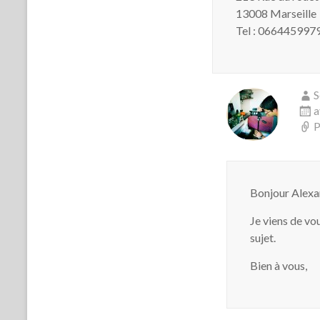
13008 Marseille
Tel : 066445997
S
a
P
Bonjour Alexa
Je viens de vo
sujet.
Bien à vous,