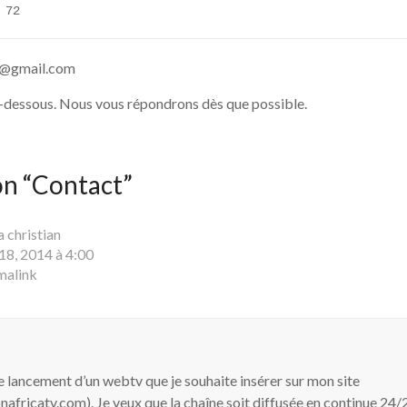
 72
xa@gmail.com
ci-dessous. Nous vous répondrons dès que possible.
n “
Contact
”
 christian
 18, 2014 à 4:00
malink
de lancement d’un webtv que je souhaite insérer sur mon site
africatv.com). Je veux que la chaîne soit diffusée en continue 24/2