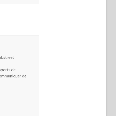
l, street
upports de
 communiquer de