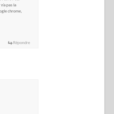
 n’a pas la
oogle chrome,
Répondre