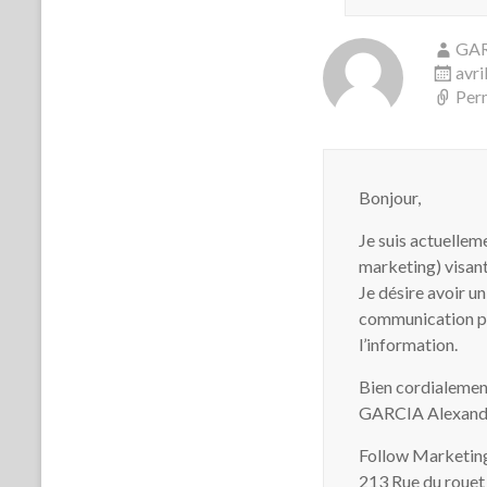
GA
avri
Per
Bonjour,
Je suis actuellem
marketing) visant
Je désire avoir u
communication pro
l’information.
Bien cordialemen
GARCIA Alexand
Follow Marketin
213 Rue du rouet