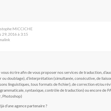
istophe MICCICHE
 29, 2016 à 3:15
malink
vous écrire afin de vous proposer nos services de traduction, d’aud
r ou doublage), d’interprétation (simultanée, consécutive, de liaiso
ons linguistiques, tous formats de fichier), de correction et/ou rév
grammaticale, syntaxique, contrôle de traduction) ou encore de P
or, Photoshop)
jà d’une agence partenaire ?