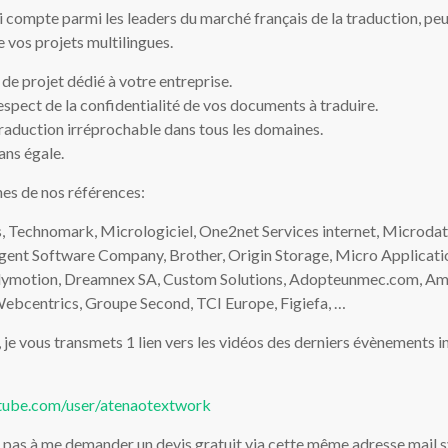
 compte parmi les leaders du marché français de la traduction, pe
 vos projets multilingues.
 de projet dédié à votre entreprise.
respect de la confidentialité de vos documents à traduire.
traduction irréprochable dans tous les domaines.
ans égale.
es de nos références:
, Technomark, Micrologiciel, One2net Services internet, Microdat
igent Software Company, Brother, Origin Storage, Micro Applicat
ilymotion, Dreamnex SA, Custom Solutions, Adopteunmec.com, Ame
ebcentrics, Groupe Second, TCI Europe, Figiefa, …
f, je vous transmets 1 lien vers les vidéos des derniers évènements i
tube.com/user/atenaotextwork
 pas à me demander un devis gratuit via cette même adresse mail s