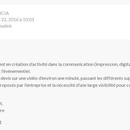
RCIA
l 22, 2016 à 10:01
malink
ent en création d’activité dans la communication (impression, digita
 l’événementiel.
n devis sur une vidéo d’environ une minute, passant les différents s
posés par l’entreprise et la nécessité d’une large visibilité pour
t.
re
g