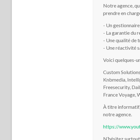
Notre agence, qui
prendre en charge
- Un gestionnaire
- La garantie du 
- Une qualité de 
- Une réactivité s
Voici quelques-un
Custom Solutions
Knbmedia, Intell
Freesecurity, Da
France Voyage, W
À titre informati
notre agence.
https://www.you
N’hésitez surtout