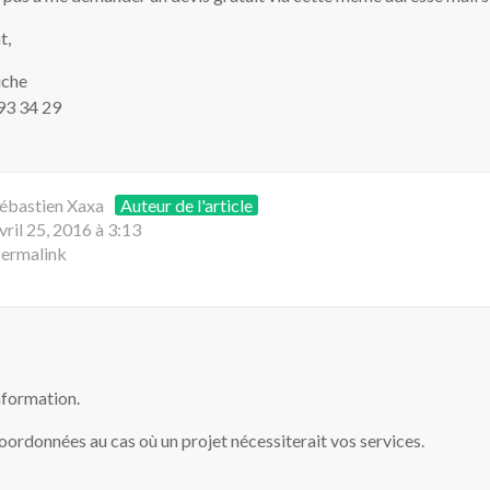
t,
iche
 93 34 29
ébastien Xaxa
Auteur de l'article
vril 25, 2016 à 3:13
ermalink
nformation.
oordonnées au cas où un projet nécessiterait vos services.