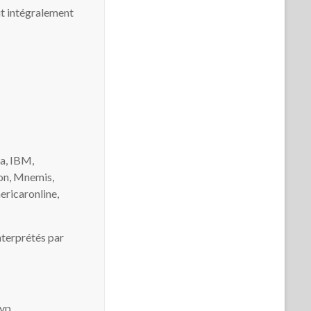
ut intégralement
a, IBM,
ion, Mnemis,
ricaronline,
nterprétés par
vp.