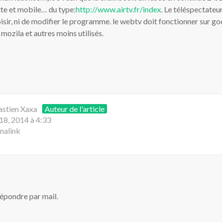
tte et mobile… du type:
http://www.airtv.fr/index
. Le téléspectateur
oisir, ni de modifier le programme. le webtv doit fonctionner sur g
 mozila et autres moins utilisés.
astien Xaxa
Auteur de l'article
 18, 2014 à 4:33
malink
répondre par mail.