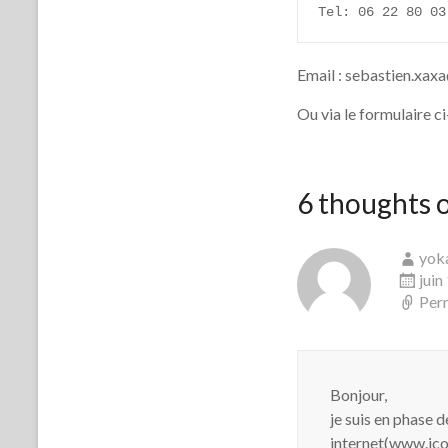
Tel: 06 22 80 03
Email : sebastien.xa
Ou via le formulaire 
6 thoughts o
yoka
juin
Per
Bonjour,
je suis en phase 
internet(www.icon