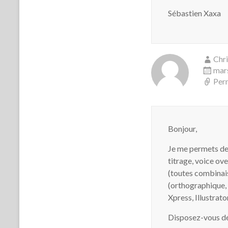
Sébastien Xaxa
Chr
mars
Per
Bonjour,
Je me permets de 
titrage, voice ove
(toutes combinais
(orthographique, 
Xpress, Illustrat
Disposez-vous dé