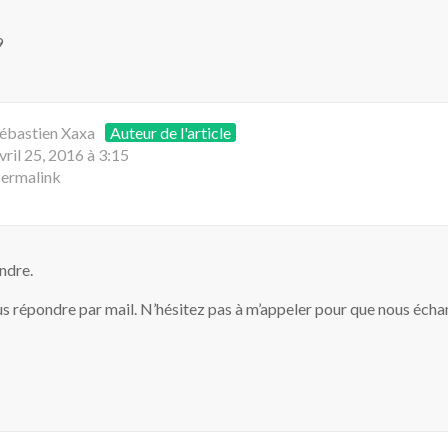
9
ébastien Xaxa
Auteur de l'article
vril 25, 2016 à 3:15
ermalink
ndre.
us répondre par mail. N’hésitez pas à m’appeler pour que nous écha