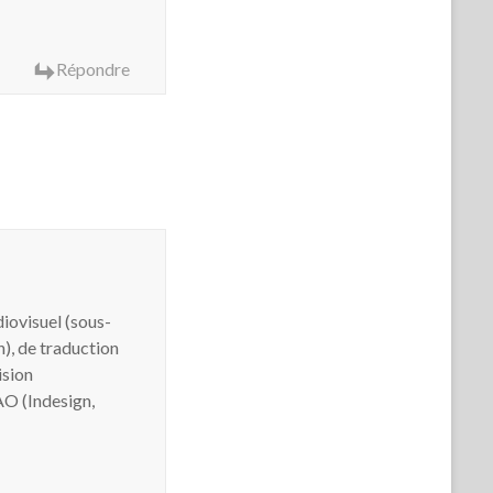
Répondre
iovisuel (sous-
n), de traduction
ision
AO (Indesign,