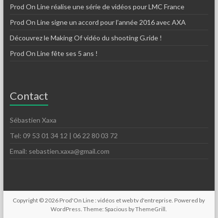
Prod On Line réalise une série de vidéos pour LMC France
Prod On Line signe un accord pour l’année 2016 avec AXA
Découvrez le Making Of vidéo du shooting G.ride !
Prod On Line fête ses 5 ans !
Contact
Sébastien Xaxa
Tel: 09 53 01 34 12 | 06 22 80 03 72
Email: sebastien.xaxa@gmail.com
Copyright © 2026
Prod'On Line : vidéos et web tv d'entreprise
. Powered by
WordPress
. Theme: Spacious by
ThemeGrill
.