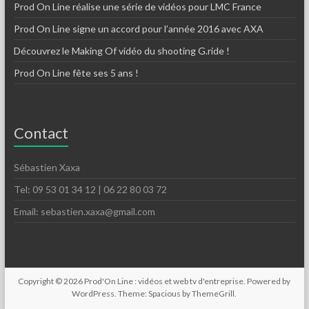
Prod On Line réalise une série de vidéos pour LMC France
Prod On Line signe un accord pour l’année 2016 avec AXA
Découvrez le Making Of vidéo du shooting G.ride !
Prod On Line fête ses 5 ans !
Contact
Sébastien Xaxa
Tel: 09 53 01 34 12 | 06 22 80 03 72
Email: sebastien.xaxa@gmail.com
Copyright © 2026
Prod'On Line : vidéos et web tv d'entreprise
. Powered by
WordPress
. Theme: Spacious by
ThemeGrill
.