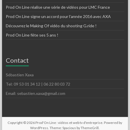
Prod On Line réalise une série de vidéos pour LMC France
Prod On Line signe un accord pour l’année 2016 avec AXA
Découvrez le Making Of vidéo du shooting G.ride !
Prod On Line fête ses 5 ans !
Contact
Sébastien Xaxa
Tel: 09 53 01 34 12 | 06 22 80 03 72
Email: sebastien.xaxa@gmail.com
Copyright © 2026
Prod'On Line : vidéos et web tv d'entreprise
. Powered by
WordPress
. Theme: Spacious by
ThemeGrill
.