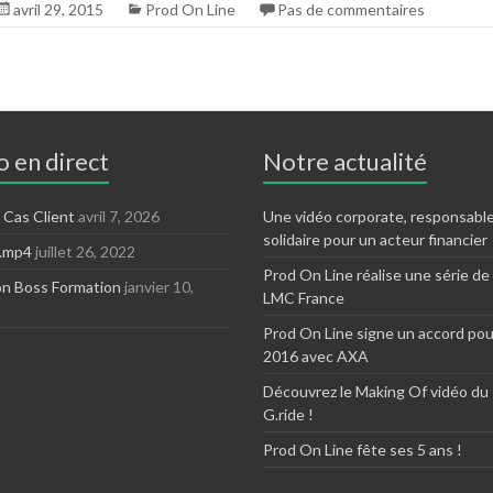
avril 29, 2015
Prod On Line
Pas de commentaires
 en direct
Notre actualité
 Cas Client
avril 7, 2026
Une vidéo corporate, responsable
solidaire pour un acteur financier
N.mp4
juillet 26, 2022
Prod On Line réalise une série de
on Boss Formation
janvier 10,
LMC France
Prod On Line signe un accord pou
2016 avec AXA
Découvrez le Making Of vidéo du
G.ride !
Prod On Line fête ses 5 ans !