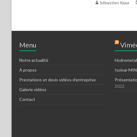
Sébastien Xaxa
Menu
Viméo
Notre actualité
Hydrometal
A propos
Isolvar MI
Prestations et devis vidéos d’entreprise
Présentati
2022
Galerie vidéos
Contact