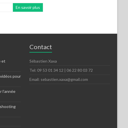
En savoir plus
Contact
 et
Sébastien Xaxa
Tel: 09 53 01 34 12 | 06 22 80 03 72
 vidéos pour
Email: sebastien.xaxa@gmail.com
r l’année
 shooting