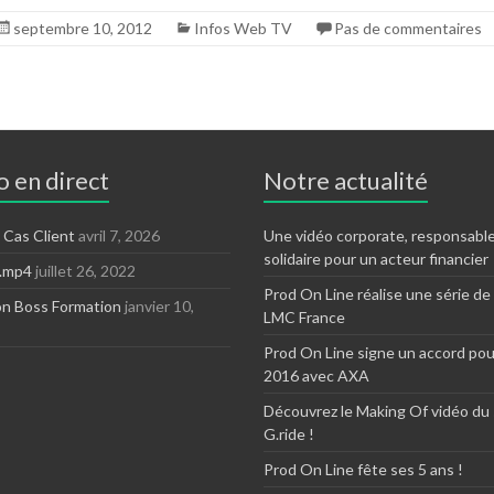
septembre 10, 2012
Infos Web TV
Pas de commentaires
 en direct
Notre actualité
 Cas Client
avril 7, 2026
Une vidéo corporate, responsable
solidaire pour un acteur financier
N.mp4
juillet 26, 2022
Prod On Line réalise une série de
on Boss Formation
janvier 10,
LMC France
Prod On Line signe un accord pou
2016 avec AXA
Découvrez le Making Of vidéo du
G.ride !
Prod On Line fête ses 5 ans !