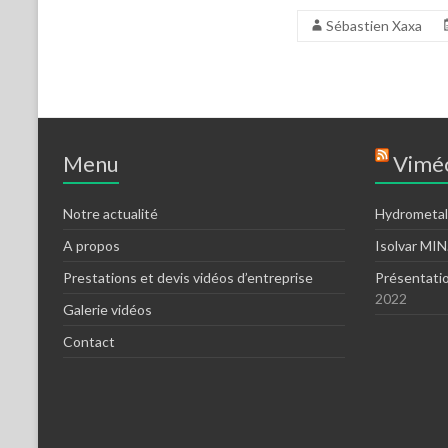
Sébastien Xaxa
Menu
Viméo
Notre actualité
Hydrometal
A propos
Isolvar MI
Prestations et devis vidéos d’entreprise
Présentati
2022
Galerie vidéos
Contact