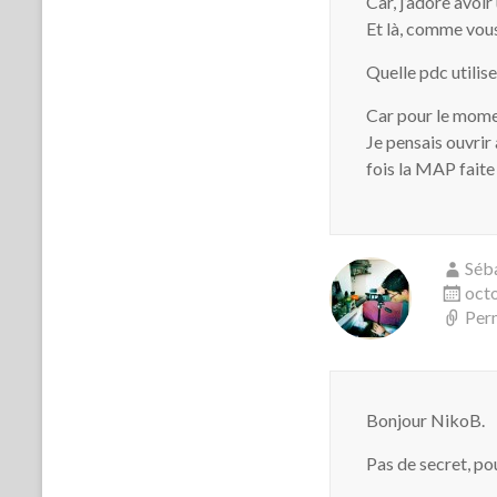
Car, j’adore avoir
Et là, comme vous 
Quelle pdc utilis
Car pour le momen
Je pensais ouvrir
fois la MAP faite
Séb
octo
Per
Bonjour NikoB.
Pas de secret, po