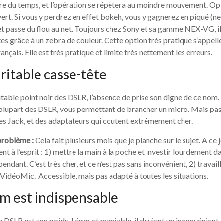
dre du temps, et l’opération se répètera au moindre mouvement. Op
t. Si vous y perdrez en effet bokeh, vous y gagnerez en piqué (net
et passe du flou au net. Toujours chez Sony et sa gamme NEX-VG, il
tes grâce à un zebra de couleur. Cette option très pratique s’appell
rançais. Elle est très pratique et limite très nettement les erreurs.
éritable casse-tête
ritable point noir des DSLR, l’absence de prise son digne de ce nom.
 plupart des DSLR, vous permettant de brancher un micro. Mais pas 
es Jack, et des adaptateurs qui coutent extrêmement cher.
problème :
Cela fait plusieurs mois que je planche sur le sujet. A ce jo
nt à l’esprit : 1) mettre la main à la poche et investir lourdement 
ndant. C’est très cher, et ce n’est pas sans inconvénient, 2) travai
idéoMic. Accessible, mais pas adapté à toutes les situations.
m est indispensable
n DSLR est son poids. Léger et maniable, il devient un inconvénient