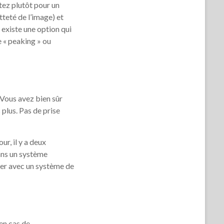
tez plutôt pour un
teté de l’image) et
 existe une option qui
e « peaking » ou
 Vous avez bien sûr
plus. Pas de prise
ur, il y a deux
dans un système
ller avec un système de
 en cas de