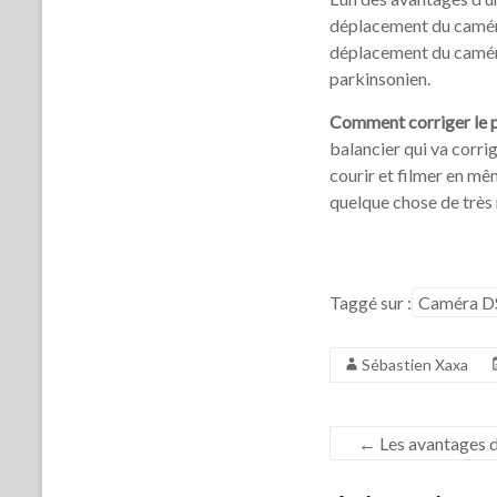
déplacement du caméram
déplacement du caméra
parkinsonien.
Comment corriger le 
balancier qui va corr
courir et filmer en mê
quelque chose de très m
Taggé sur :
Caméra D
Sébastien Xaxa
←
Les avantages 