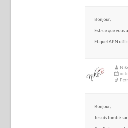
Bonjour,
Est-ce que vous 
Et quel APN utili
Nik
octo
Per
Bonjour,
Je suis tombé sur