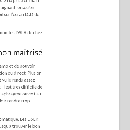
o. Si la prise en main
raignant lorsqu’on
il sur l’écran LCD de
 Sinon, les DSLR de chez
.
non maitrisé
hamp et de pouvoir
ion du direct. Plus on
t vu le rendu assez
l est très difficile de
 diaphragme ouvert au
loir rendre trop
utomatique. Les DSLR
jusqu’à trouver le bon