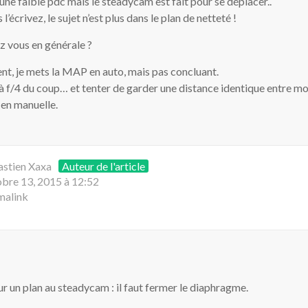
 une faible pdc mais le steadycam est fait pour se déplacer..
l’écrivez, le sujet n’est plus dans le plan de netteté !
ez vous en générale ?
t, je mets la MAP en auto, mais pas concluant.
 à f/4 du coup… et tenter de garder une distance identique entre moi
 en manuelle.
astien Xaxa
Auteur de l'article
bre 13, 2015 à 12:52
malink
ur un plan au steadycam : il faut fermer le diaphragme.