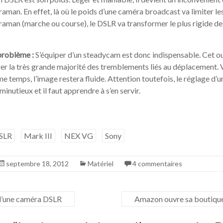
an. En effet, là où le poids d’une caméra broadcast va limiter le
man (marche ou course), le DSLR va transformer le plus rigide 
problème :
S’équiper d’un steadycam est donc indispensable. Cet out
iger la très grande majorité des tremblements liés au déplacement
me temps, l’image restera fluide. Attention toutefois, le réglage d’
inutieux et il faut apprendre à s’en servir.
SLR
Mark III
NEX VG
Sony
septembre 18, 2012
Matériel
4 commentaires
d’une caméra DSLR
Amazon ouvre sa boutique