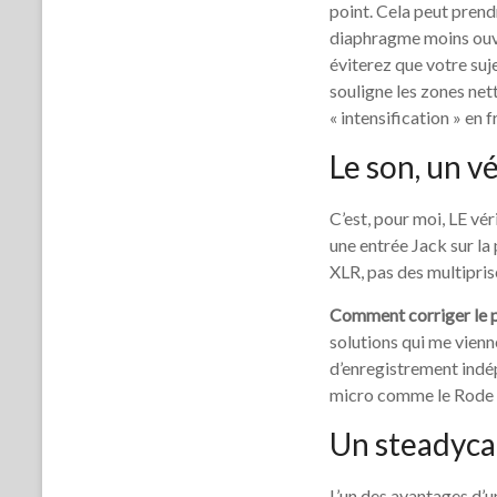
point. Cela peut pren
diaphragme moins ouver
éviterez que votre suj
souligne les zones net
« intensification » en f
Le son, un v
C’est, pour moi, LE vé
une entrée Jack sur la
XLR, pas des multipris
Comment corriger le 
solutions qui me vienne
d’enregistrement indépe
micro comme le Rode V
Un steadyca
L’un des avantages d’u