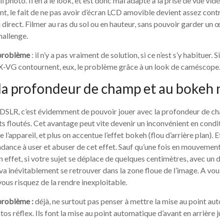
l photo. Il en a le look, et est donc mal adapté à la prise de vue vidé
nt, le fait de ne pas avoir d’écran LCD amovible devient assez cont
direct. Filmer au ras du sol ou en hauteur, sans pouvoir garder un œ
challenge.
 problème
: il n’y a pas vraiment de solution, si ce n’est s’y habituer.
-VG contournent, eux, le problème grâce à un look de caméscope
 la profondeur de champ et au bokeh 
 DSLR, c’est évidemment de pouvoir jouer avec la profondeur de c
ts floutés. Cet avantage peut vite devenir un inconvénient en condit
l’appareil, et plus on accentue l’effet bokeh (flou d’arrière plan). E
dance à user et abuser de cet effet. Sauf qu’une fois en mouvement, i
n effet, si votre sujet se déplace de quelques centimètres, avec un
a inévitablement se retrouver dans la zone floue de l’image. A vou
vous risquez de la rendre inexploitable.
problème :
déjà, ne surtout pas penser à mettre la mise au point a
os réflex. Ils font la mise au point automatique d’avant en arrière 