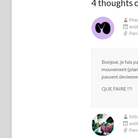
4 thoughts o
Ma
août
Per
Bonjour, je fais 
mouvement (plan f
passent deviennen
QUE FAIRE !?!
Séb
août
Per