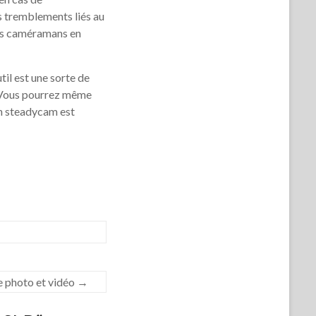
s tremblements liés au
des caméramans en
il est une sorte de
. Vous pourrez même
un steadycam est
 photo et vidéo
→