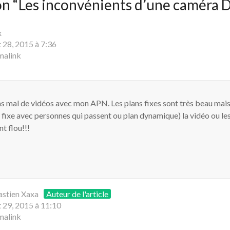
n “
Les inconvénients d’une caméra 
x
 28, 2015 à 7:36
malink
pas mal de vidéos avec mon APN. Les plans fixes sont très beau mais 
ixe avec personnes qui passent ou plan dynamique) la vidéo ou le
t flou!!!
astien Xaxa
Auteur de l'article
 29, 2015 à 11:10
malink