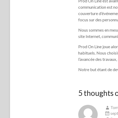
Prod On Line est avant
communication est not
couverture d’événement
focus sur des personn
Nous sommes en mesure
site Internet, commun
Prod On Line joue alor
habituels. Nous choisi
l’avancée des travaux, 
Notre but étant de dev
5 thoughts o
To
sept