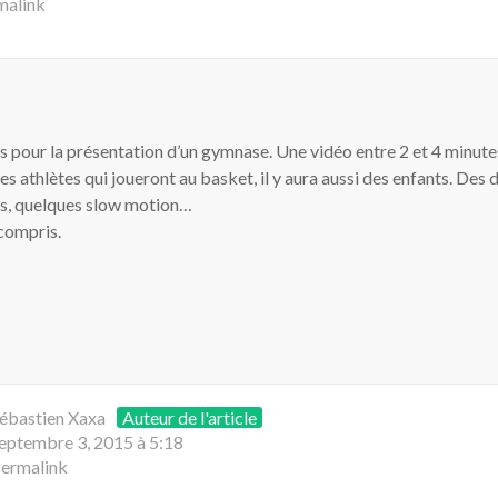
malink
is pour la présentation d’un gymnase. Une vidéo entre 2 et 4 minute
 les athlètes qui joueront au basket, il y aura aussi des enfants. De
rs, quelques slow motion…
compris.
ébastien Xaxa
Auteur de l'article
eptembre 3, 2015 à 5:18
ermalink