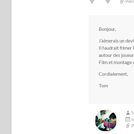
Per
Bonjour,
J’aimerais un dev
Il faudrait filmer
autour des joueu
Film et montage 
Cordialement,
Tom
S
s
P