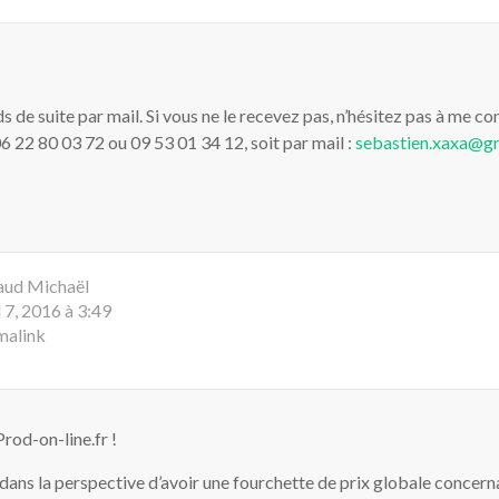
 de suite par mail. Si vous ne le recevez pas, n’hésitez pas à me co
6 22 80 03 72 ou 09 53 01 34 12, soit par mail :
sebastien.xaxa@g
aud Michaël
l 7, 2016 à 3:49
malink
Prod-on-line.fr !
dans la perspective d’avoir une fourchette de prix globale concerna