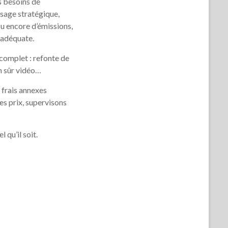
s besoins de
sage stratégique,
ou encore d’émissions,
 adéquate.
complet : refonte de
n sûr vidéo…
 frais annexes
es prix, supervisons
 qu’il soit.