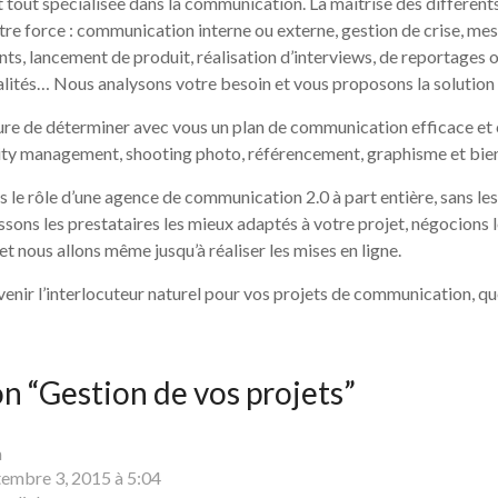
 tout spécialisée dans la communication. La maîtrise des différent
re force : communication interne ou externe, gestion de crise, mes
s, lancement de produit, réalisation d’interviews, de reportages 
alités… Nous analysons votre besoin et vous proposons la solution
 de déterminer avec vous un plan de communication efficace et 
ity management, shooting photo, référencement, graphisme et bie
s le rôle d’une agence de communication 2.0 à part entière, sans les
ssons les prestataires les mieux adaptés à votre projet, négocions l
et nous allons même jusqu’à réaliser les mises en ligne.
enir l’interlocuteur naturel pour vos projets de communication, quel
n “
Gestion de vos projets
”
m
embre 3, 2015 à 5:04