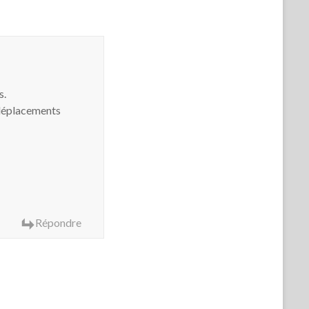
s.
s déplacements
Répondre