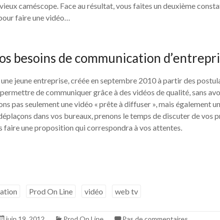
vieux caméscope. Face au résultat, vous faites un deuxième constat :
 pour faire une vidéo…
os besoins de communication d’entrepr
une jeune entreprise, créée en septembre 2010 à partir des postul
permettre de communiquer grâce à des vidéos de qualité, sans avoi
s pas seulement une vidéo « prête à diffuser », mais également un
déplaçons dans vos bureaux, prenons le temps de discuter de vos pr
 faire une proposition qui correspondra à vos attentes.
ation
Prod On Line
vidéo
web tv
juin 19, 2012
Prod On Line
Pas de commentaires