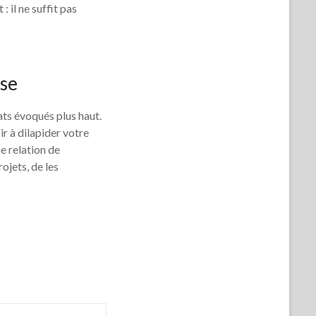
 il ne suffit pas
ise
ats évoqués plus haut.
r à dilapider votre
e relation de
ojets, de les