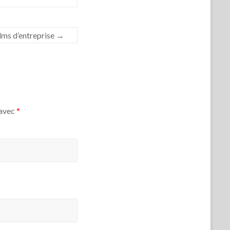
lms d’entreprise
→
 avec
*