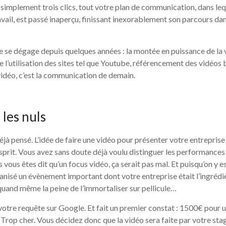
en simplement trois clics, tout votre plan de communication, dans le
avail, est passé inaperçu, finissant inexorablement son parcours da
 se dégage depuis quelques années : la montée en puissance de la v
e l’utilisation des sites tel que Youtube, référencement des vidéos 
 vidéo, c’est la communication de demain.
 les nuls
éjà pensé. L’idée de faire une vidéo pour présenter votre entreprise 
sprit. Vous avez sans doute déjà voulu distinguer les performances
 vous êtes dit qu’un focus vidéo, ça serait pas mal. Et puisqu’on y e
nisé un évènement important dont votre entreprise était l’ingrédie
 quand même la peine de l’immortaliser sur pellicule…
votre requête sur Google. Et fait un premier constat : 1500€ pour 
. Trop cher. Vous décidez donc que la vidéo sera faite par votre sta