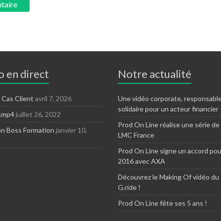
 en direct
Notre actualité
 Cas Client
avril 7, 2026
Une vidéo corporate, responsable
solidaire pour un acteur financier
N.mp4
juillet 26, 2022
Prod On Line réalise une série de
on Boss Formation
janvier 10,
LMC France
Prod On Line signe un accord pou
2016 avec AXA
Découvrez le Making Of vidéo du
G.ride !
Prod On Line fête ses 5 ans !